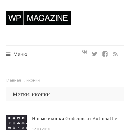
Меню
Перейти
Главная
→
иконки
к
содержимому
Метки: иконки
Новые иконки Gridicons от Automattic
12.03.2016