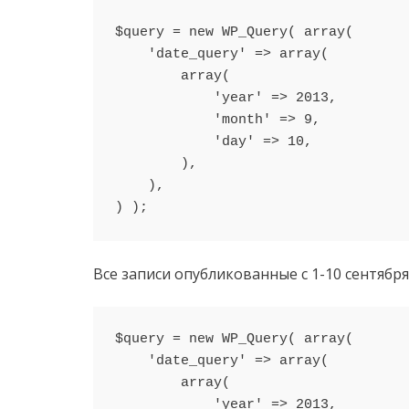
$query = new WP_Query( array(

    'date_query' => array(

        array(

            'year' => 2013,

            'month' => 9,

            'day' => 10,

        ),

    ),

Все записи опубликованные с 1-10 сентября
$query = new WP_Query( array(

    'date_query' => array(

        array(

            'year' => 2013,
