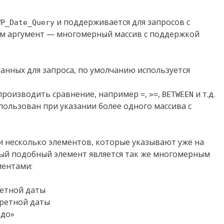
и поддерживается для запросов с
WP_Date_Query
ам аргумент — многомерный массив с поддержкой
анных для запроса, по умолчанию используется
производить сравнение, например
,
,
и т.д.
=
>=
BETWEEN
пользован при указании более одного массива с
ли несколько элементов, которые указывают уже на
дый подобный элемент является так же многомерным
ментами:
ретной даты
кретной даты
«до»