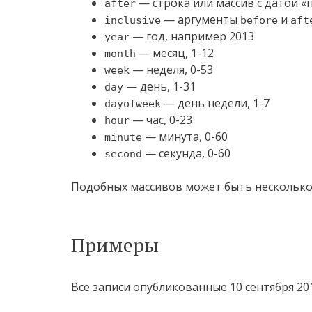
— строка или массив с датой «
after
— аргументы
и
inclusive
before
aft
— год, например 2013
year
— месяц, 1-12
month
— неделя, 0-53
week
— день, 1-31
day
— день недели, 1-7
dayofweek
— час, 0-23
hour
— минута, 0-60
minute
— секунда, 0-60
second
Подобных массивов может быть несколько 
Примеры
Все записи опубликованные 10 сентября 201