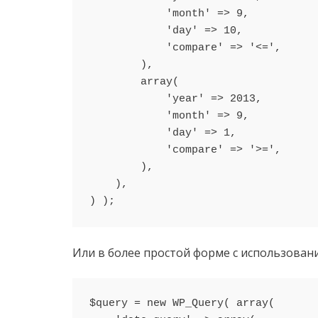
            'month' => 9,

            'day' => 10,

            'compare' => '<=',

        ),

        array(

            'year' => 2013,

            'month' => 9,

            'day' => 1,

            'compare' => '>=',

        ),

    ),

Или в более простой форме с использова
$query = new WP_Query( array(
