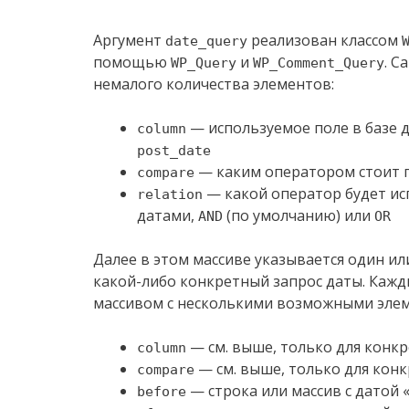
Аргумент
реализован классом
date_query
помощью
и
. С
WP_Query
WP_Comment_Query
немалого количества элементов:
— используемое поле в базе д
column
post_date
— каким оператором стоит 
compare
— какой оператор будет ис
relation
датами,
(по умолчанию) или
AND
OR
Далее в этом массиве указывается один и
какой-либо конкретный запрос даты. Каж
массивом с несколькими возможными эле
— см. выше, только для конк
column
— см. выше, только для кон
compare
— строка или массив с датой 
before