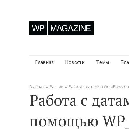
Перейти
Главная
Новости
Темы
Пла
к
содержимому
Главная
→
Разное
→
Работа с датами в WordPress с
Работа с дата
помощью WP_