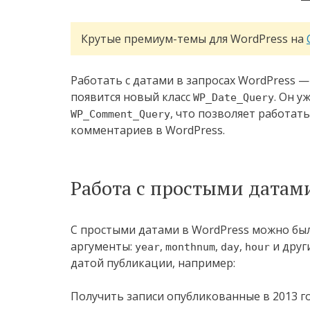
Крутые премиум-темы для WordPress на
Работать с датами в запросах WordPress —
появится новый класс
. Он 
WP_Date_Query
, что позволяет работат
WP_Comment_Query
комментариев в WordPress.
Работа с простыми датами
С простыми датами в WordPress можно был
аргументы:
,
,
,
и друг
year
monthnum
day
hour
датой публикации, например:
Получить записи опубликованные в 2013 го