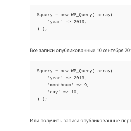
$query = new WP_Query( array(

    'year' => 2013,

Все записи опубликованные 10 сентября 201
$query = new WP_Query( array(

    'year' => 2013,

    'monthnum' => 9,

    'day' => 10,

Или получить записи опубликованные перво