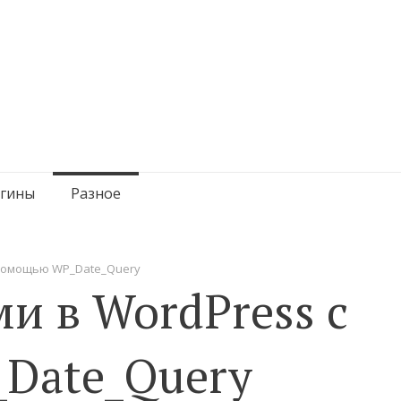
гины
Разное
 помощью WP_Date_Query
ми в WordPress с
Date_Query