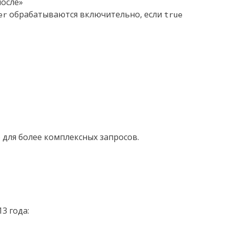
после»
обрабатываются включительно, если
er
true
для более комплексных запросов.
3 года: