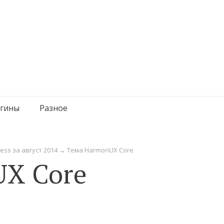
гины
Разное
ess за август 2014
→
Тема HarmonUX Core
X Core