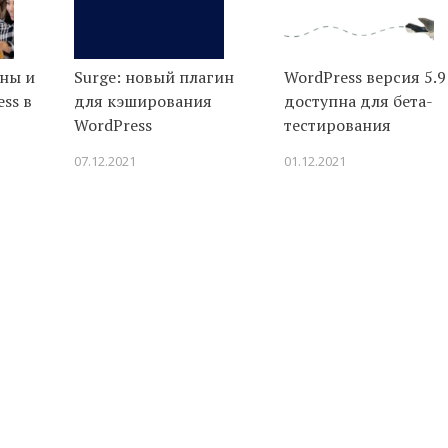
ины и
Surge: новый плагин
WordPress версия 5.9
ss в
для кэширования
доступна для бета-
WordPress
тестирования
07.12.2021
01.12.2021