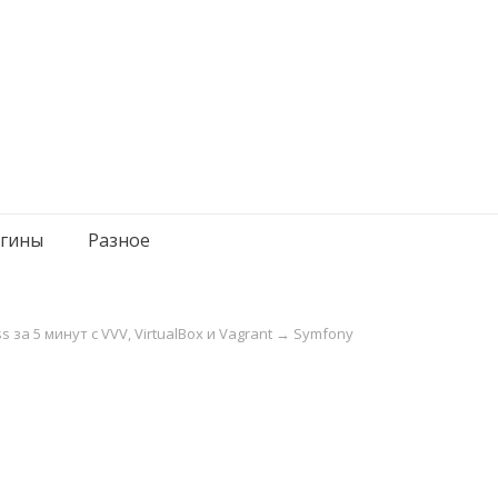
гины
Разное
за 5 минут с VVV, VirtualBox и Vagrant
→
Symfony