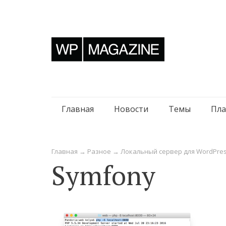
Перейти
Главная
Новости
Темы
Пла
к
содержимому
Главная
→
Разное
→
Локальный сервер для WordPress 
Symfony