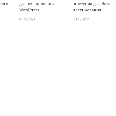
ss в
для кэширования
доступна для бета-
WordPress
тестирования
07.12.2021
01.12.2021