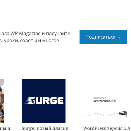
нала WP Magazine и получайте
Подписаться →
, уроки, советы и многое
ины и
Surge: новый плагин
WordPress версия 5.9