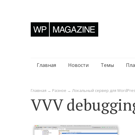
Перейти
Главная
Новости
Темы
Пла
к
содержимому
Главная
→
Разное
→
Локальный сервер для WordPress 
VVV debuggin