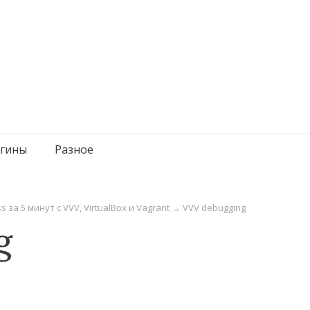
гины
Разное
за 5 минут с VVV, VirtualBox и Vagrant
→
VVV debugging
g