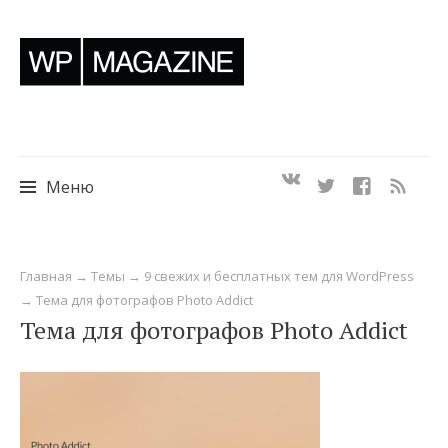
Меню
Перейти
Главная
→
Темы
→
9 свежих и бесплатных тем для WordPress
к
→
Тема для фотографов Photo Addict
содержимому
Тема для фотографов Photo Addict