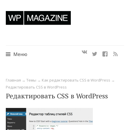
Меню
Перейти
Главная
→
Темы
→
Как редактировать CSS в WordPress
→
к
Редактировать CSS в WordPress
содержимому
Редактировать CSS в WordPress