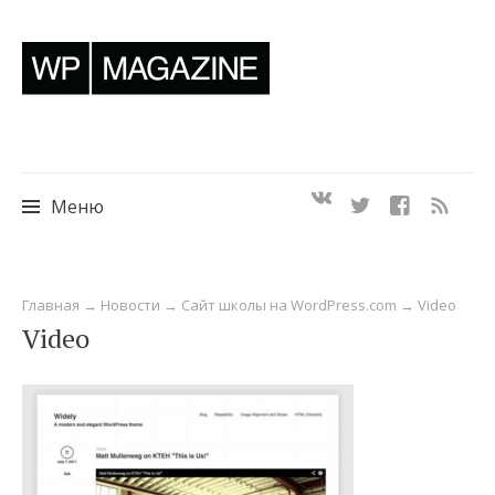
Меню
Перейти
Главная
→
Новости
→
Сайт школы на WordPress.com
→
Video
к
Video
содержимому