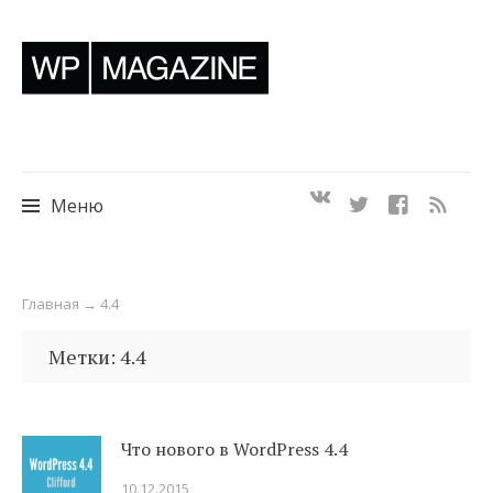
Меню
Перейти
Главная
→
4.4
к
содержимому
Метки: 4.4
Что нового в WordPress 4.4
10.12.2015