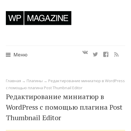
Меню
Перейти
Главная
→
Плагины
→
Редактирование миниатюр в WordPress
к
с помощью плагина Post Thumbnail Editor
содержимому
Редактирование миниатюр в
WordPress с помощью плагина Post
Thumbnail Editor