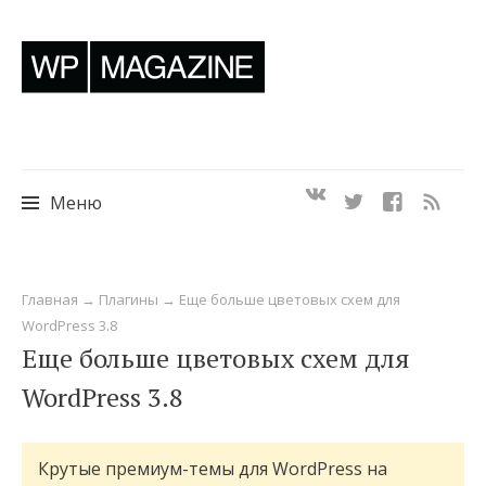
Меню
Перейти
Главная
→
Плагины
→
Еще больше цветовых схем для
к
WordPress 3.8
содержимому
Еще больше цветовых схем для
WordPress 3.8
Крутые премиум-темы для WordPress на