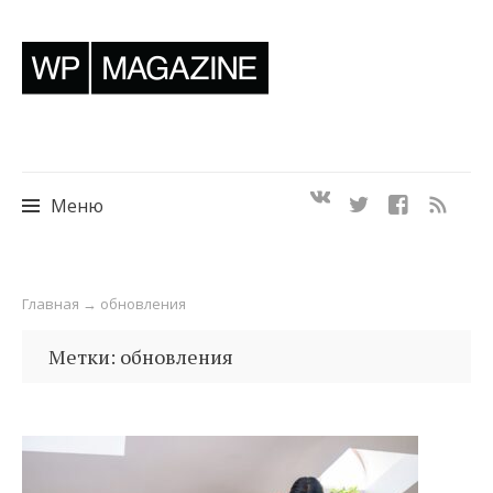
Меню
Перейти
Главная
→
обновления
к
содержимому
Метки: обновления